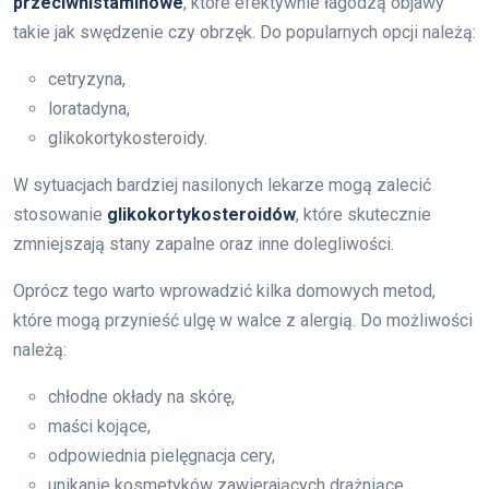
przeciwhistaminowe
, które efektywnie łagodzą objawy
takie jak swędzenie czy obrzęk. Do popularnych opcji należą:
cetryzyna,
loratadyna,
glikokortykosteroidy.
W sytuacjach bardziej nasilonych lekarze mogą zalecić
stosowanie
glikokortykosteroidów
, które skutecznie
zmniejszają stany zapalne oraz inne dolegliwości.
Oprócz tego warto wprowadzić kilka domowych metod,
które mogą przynieść ulgę w walce z alergią. Do możliwości
należą:
chłodne okłady na skórę,
maści kojące,
odpowiednia pielęgnacja cery,
unikanie kosmetyków zawierających drażniące