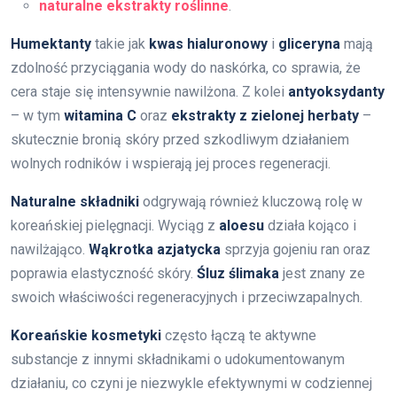
naturalne ekstrakty roślinne
.
Humektanty
takie jak
kwas hialuronowy
i
gliceryna
mają
zdolność przyciągania wody do naskórka, co sprawia, że
cera staje się intensywnie nawilżona. Z kolei
antyoksydanty
– w tym
witamina C
oraz
ekstrakty z zielonej herbaty
–
skutecznie bronią skóry przed szkodliwym działaniem
wolnych rodników i wspierają jej proces regeneracji.
Naturalne składniki
odgrywają również kluczową rolę w
koreańskiej pielęgnacji. Wyciąg z
aloesu
działa kojąco i
nawilżająco.
Wąkrotka azjatycka
sprzyja gojeniu ran oraz
poprawia elastyczność skóry.
Śluz ślimaka
jest znany ze
swoich właściwości regeneracyjnych i przeciwzapalnych.
Koreańskie kosmetyki
często łączą te aktywne
substancje z innymi składnikami o udokumentowanym
działaniu, co czyni je niezwykle efektywnymi w codziennej