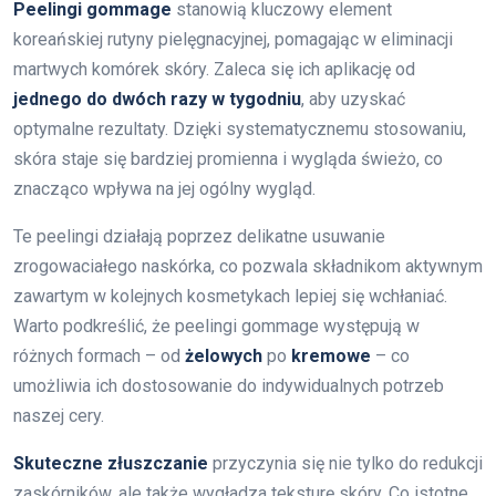
Peelingi gommage
stanowią kluczowy element
koreańskiej rutyny pielęgnacyjnej, pomagając w eliminacji
martwych komórek skóry. Zaleca się ich aplikację od
jednego do dwóch razy w tygodniu
, aby uzyskać
optymalne rezultaty. Dzięki systematycznemu stosowaniu,
skóra staje się bardziej promienna i wygląda świeżo, co
znacząco wpływa na jej ogólny wygląd.
Te peelingi działają poprzez delikatne usuwanie
zrogowaciałego naskórka, co pozwala składnikom aktywnym
zawartym w kolejnych kosmetykach lepiej się wchłaniać.
Warto podkreślić, że peelingi gommage występują w
różnych formach – od
żelowych
po
kremowe
– co
umożliwia ich dostosowanie do indywidualnych potrzeb
naszej cery.
Skuteczne złuszczanie
przyczynia się nie tylko do redukcji
zaskórników, ale także wygładza teksturę skóry. Co istotne,