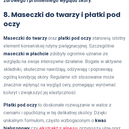
zdrowego i promiennego wyglądu skóry.
8. Maseczki do twarzy i płatki pod
oczy
Maseczki do twarzy
oraz
płatki pod oczy
stanowią istotny
element koreańskiej rutyny pielęgnacyjnej. Szczególnie
maseczki w płachcie
zdobyły ogromne uznanie ze
względu na swoje intensywne działanie. Bogate w aktywne
składniki, skutecznie nawilżają, odżywiają i poprawiają
ogólną kondycję skóry. Regularne ich stosowanie może
znacznie wpłynąć na wygląd cery, pomagając wyrównać
koloryt i zwiększyć jej elastyczność.
Płatki pod oczy
to doskonałe rozwiązanie w walce z
cieniami i opuchlizną w tej delikatnej okolicy. Dzięki
unikalnym formułom, często wzbogaconym o
kwas
hialuronowy
czy
ekstrakt z aloesu
, przynoszą ulgę oraz