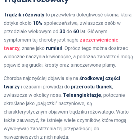
Trądzik różowaty
to przewlekła dolegliwość skórna, która
dotyka około
10%
społeczeństwa, zwłaszcza osób w
przedziale wiekowym od
30
do
60
lat. Głównym
symptomem tej choroby jest nagłe
zaczerwienienie
twarzy
, znane jako
rumień
. Oprócz tego można dostrzec
widoczne naczynia krwionośne, a podczas zaostrzeń mogą
pojawić się grudki, krosty oraz sinoczerwone plamy.
Choroba najczęściej objawia się na
środkowej części
twarzy
i czasami prowadzi do
przerostu tkanek
,
zwłaszcza w okolicy nosa.
Teleangiektazje
, potocznie
określane jako „pajączki” naczyniowe, są
charakterystycznym objawem trądziku różowatego. Warto
także zauważyć, że istnieje wiele czynników, które mogą
wywoływać zaostrzenia tej przypadłości; do
najważniejszych z nich należą: