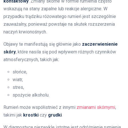
kontaktowy
. Zmiany skórne w formie rumienia często
wskazują na stany zapalne lub reakcje alergiczne. W
przypadku trądziku różowatego rumień jest szczególnie
zauważalny, ponieważ powstaje na skutek rozszerzenia
naczyń krwionośnych.
Objawy te manifestują się głównie jako
zaczerwienienie
skóry
, które nasila się pod wpływem różnych czynników
atmosferycznych, takich jak:
słońce,
wiatr,
stres,
spożycie alkoholu.
Rumień może współistnieć z innymi
zmianami skórnymi
,
takimi jak
krostki
czy
grudki
.
W diagnostyce niezwykle istotne jest odróżnienie rumienia