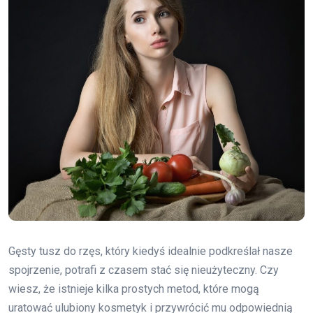
Gęsty tusz do rzęs, który kiedyś idealnie podkreślał nasze
spojrzenie, potrafi z czasem stać się nieużyteczny. Czy
wiesz, że istnieje kilka prostych metod, które mogą
uratować ulubiony kosmetyk i przywrócić mu odpowiednią