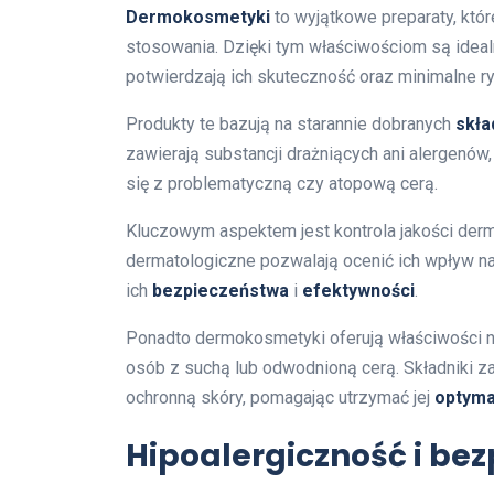
Dermokosmetyki
to wyjątkowe preparaty, któ
stosowania. Dzięki tym właściwościom są idea
potwierdzają ich skuteczność oraz minimalne ry
Produkty te bazują na starannie dobranych
skła
zawierają substancji drażniących ani alergenów
się z problematyczną czy atopową cerą.
Kluczowym aspektem jest kontrola jakości de
dermatologiczne pozwalają ocenić ich wpływ n
ich
bezpieczeństwa
i
efektywności
.
Ponadto dermokosmetyki oferują właściwości naw
osób z suchą lub odwodnioną cerą. Składniki za
ochronną skóry, pomagając utrzymać jej
optyma
Hipoalergiczność i be