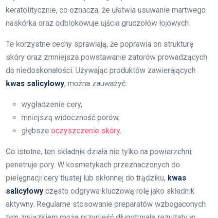
keratolitycznie, co oznacza, że ułatwia usuwanie martwego
naskórka oraz odblokowuje ujścia gruczołów łojowych.
Te korzystne cechy sprawiają, że poprawia on strukturę
skóry oraz zmniejsza powstawanie zatorów prowadzących
do niedoskonałości. Używając produktów zawierających
kwas salicylowy
, można zauważyć:
wygładzenie cery,
mniejszą widoczność porów,
głębsze
oczyszczenie skóry
.
Co istotne, ten składnik działa nie tylko na powierzchni;
penetruje pory. W kosmetykach przeznaczonych do
pielęgnacji cery tłustej lub skłonnej do trądziku,
kwas
salicylowy
często odgrywa kluczową rolę jako składnik
aktywny. Regularne stosowanie preparatów wzbogaconych
tym związkiem może przynieść długotrwałe rezultaty w