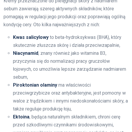
Kremy przeznaczone do pielęgnacji skóry z nadmiarem
sebum zawierają szereg aktywnych składników, które
pomagają w regulacji jego produkcji oraz poprawiają ogólną
kondycję cery. Oto kilka najważniejszych z nich:
Kwas salicylowy
to beta-hydroksykwas (BHA), który
skutecznie złuszcza skórę i działa przeciwzapalnie,
Niacynamid
, znany również jako witamina B3,
przyczynia się do normalizacji pracy gruczołów
łojowych, co umożliwia lepsze zarządzanie nadmiarem
sebum,
Piroktonian olaminy
ma właściwości
przeciwgrzybicze oraz antybakteryjne, jest pomocny w
walce z trądzikiem i innymi niedoskonałościami skóry, a
także reguluje produkcję łoju,
Ektoina
, będąca naturalnym składnikiem, chroni cerę
przed szkodliwymi czynnikami środowiskowymi,