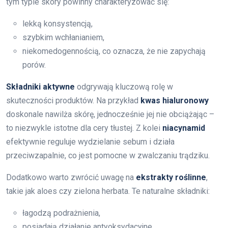
tym typie skóry powinny charakteryzować się:
lekką konsystencją,
szybkim wchłanianiem,
niekomedogennością, co oznacza, że nie zapychają
porów.
Składniki aktywne
odgrywają kluczową rolę w
skuteczności produktów. Na przykład
kwas hialuronowy
doskonale nawilża skórę, jednocześnie jej nie obciążając –
to niezwykle istotne dla cery tłustej. Z kolei
niacynamid
efektywnie reguluje wydzielanie sebum i działa
przeciwzapalnie, co jest pomocne w zwalczaniu trądziku.
Dodatkowo warto zwrócić uwagę na
ekstrakty roślinne
,
takie jak aloes czy zielona herbata. Te naturalne składniki:
łagodzą podrażnienia,
posiadają działanie antyoksydacyjne.