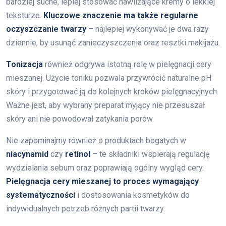
bardziej suche, lepiej stosować nawilżające kremy o lekkiej
teksturze.
Kluczowe znaczenie ma także regularne
oczyszczanie twarzy
– najlepiej wykonywać je dwa razy
dziennie, by usunąć zanieczyszczenia oraz resztki makijażu.
Tonizacja
również odgrywa istotną rolę w pielęgnacji cery
mieszanej. Użycie toniku pozwala przywrócić naturalne pH
skóry i przygotować ją do kolejnych kroków pielęgnacyjnych.
Ważne jest, aby wybrany preparat myjący nie przesuszał
skóry ani nie powodował zatykania porów.
Nie zapominajmy również o produktach bogatych w
niacynamid
czy
retinol
– te składniki wspierają regulację
wydzielania sebum oraz poprawiają ogólny wygląd cery.
Pielęgnacja cery mieszanej to proces wymagający
systematyczności
i dostosowania kosmetyków do
indywidualnych potrzeb różnych partii twarzy.