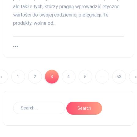
ale także tych, którzy pragną wprowadzić etyczne
wartości do swojej codziennej pielęgnacji. Te
produkty, wolne od…
«
1
2
3
4
5
…
53
»