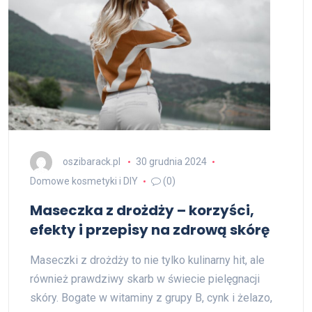
oszibarack.pl
30 grudnia 2024
Domowe kosmetyki i DIY
(0)
Maseczka z drożdży – korzyści,
efekty i przepisy na zdrową skórę
Maseczki z drożdży to nie tylko kulinarny hit, ale
również prawdziwy skarb w świecie pielęgnacji
skóry. Bogate w witaminy z grupy B, cynk i żelazo,