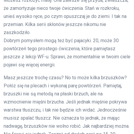
Możesz rozłożyć matę. Ona zawsze się przyda, zwłaszcza,
że zamortyzuje nieco twoje ćwiczenia. Stań w rozkroku,
unieś wysoko ręce, po czym opuszczaj je do ziemi. I tak na
przemian. Kilka serii skłonów jeszcze nikomu nie
zaszkodziło.
Dobrym pomysłem mogą też być pajacyki. 20, może 30
powtórzeń tego prostego ćwiczenia, które pamiętasz
jeszcze z lekcji WF-u. Sprawi, że momentalnie w twoim ciele
pojawi się więcej energii.
Masz jeszcze trochę czasu? No to może kilka brzuszków?
Połóż się na plecach i wykonaj parę powtórzeń. Pamiętaj,
brzuszki nie są metodą na płaski brzuch, ale na
wzmocnienie mięśni brzucha. Jeśli jednak mięśnie pokrywa
warstwa tłuszczu, i tak nie będzie ich widać. Jednocześnie
musisz spalać tłuszcz. Nie oznacza to jednak, że mając
nadwagę, brzuszków nie wolno robić. Jak najbardziej można.