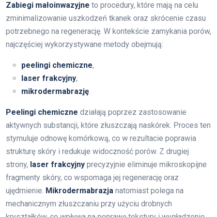
Zabiegi małoinwazyjne
to procedury, które mają na celu
zminimalizowanie uszkodzeń tkanek oraz skrócenie czasu
potrzebnego na regenerację. W kontekście zamykania porów,
najczęściej wykorzystywane metody obejmują:
peelingi chemiczne
,
laser frakcyjny
,
mikrodermabrazję
.
Peelingi chemiczne
działają poprzez zastosowanie
aktywnych substancji, które złuszczają naskórek. Proces ten
stymuluje odnowę komórkową, co w rezultacie poprawia
strukturę skóry i redukuje widoczność porów. Z drugiej
strony,
laser frakcyjny
precyzyjnie eliminuje mikroskopijne
fragmenty skóry, co wspomaga jej regenerację oraz
ujędrnienie.
Mikrodermabrazja
natomiast polega na
mechanicznym złuszczaniu przy użyciu drobnych
kryształków, co wpływa na poprawę tekstury i wygładzenie