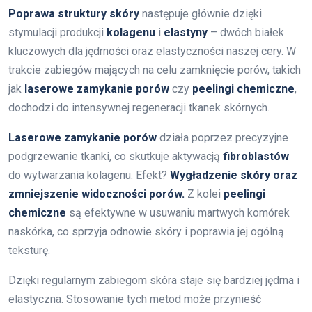
Poprawa struktury skóry
następuje głównie dzięki
stymulacji produkcji
kolagenu
i
elastyny
– dwóch białek
kluczowych dla jędrności oraz elastyczności naszej cery. W
trakcie zabiegów mających na celu zamknięcie porów, takich
jak
laserowe zamykanie porów
czy
peelingi chemiczne
,
dochodzi do intensywnej regeneracji tkanek skórnych.
Laserowe zamykanie porów
działa poprzez precyzyjne
podgrzewanie tkanki, co skutkuje aktywacją
fibroblastów
do wytwarzania kolagenu. Efekt?
Wygładzenie skóry oraz
zmniejszenie widoczności porów.
Z kolei
peelingi
chemiczne
są efektywne w usuwaniu martwych komórek
naskórka, co sprzyja odnowie skóry i poprawia jej ogólną
teksturę.
Dzięki regularnym zabiegom skóra staje się bardziej jędrna i
elastyczna. Stosowanie tych metod może przynieść