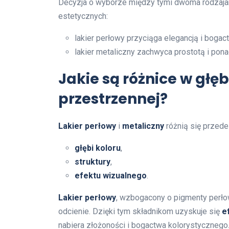
Decyzja o wyborze między tymi dwoma rodzajam
estetycznych:
lakier perłowy przyciąga elegancją i boga
lakier metaliczny zachwyca prostotą i po
Jakie są różnice w głęb
przestrzennej?
Lakier perłowy
i
metaliczny
różnią się przed
głębi koloru
,
struktury
,
efektu wizualnego
.
Lakier perłowy
, wzbogacony o pigmenty perło
odcienie. Dzięki tym składnikom uzyskuje się
e
nabiera złożoności i bogactwa kolorystycznego