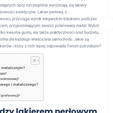
tępnych opcji szczególnie wyróżniają się lakiery
aściwości estetyczne. Lakier perłowy, z
owości, przyciąga wzrok eleganckim blaskiem, podczas
skiem, przypominającym świeżo polerowany metal. Wybór
lko kwestia gustu, ale także praktyczności oraz budżetu,
stotna dla każdego właściciela samochodu. Jakie są
kierów i który z nich lepiej odpowiada Twoim potrzebom?
a metalicznym?
lnym?
rzestrzennej?
łowego i metalicznego?
 preferencji?
ędzy lakierem perłowym