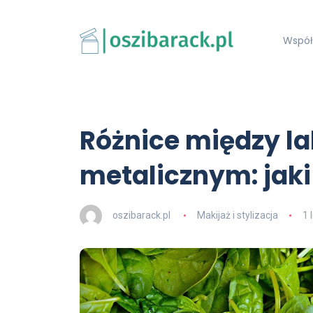
Współ
Różnice między l
metalicznym: jak
oszibarack.pl
Makijaż i stylizacja
1 