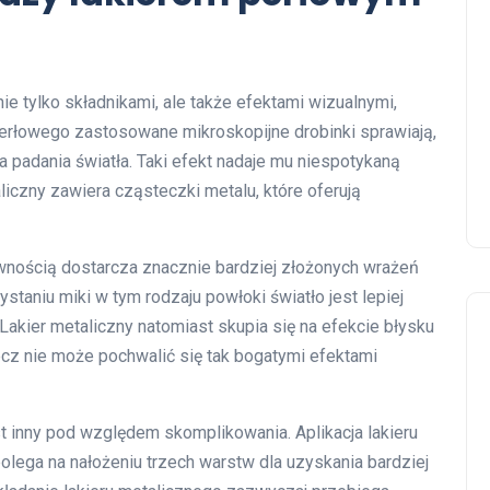
nie tylko składnikami, ale także efektami wizualnymi,
perłowego zastosowane mikroskopijne drobinki sprawiają,
a padania światła. Taki efekt nadaje mu niespotykaną
aliczny zawiera cząsteczki metalu, które oferują
ewnością dostarcza znacznie bardziej złożonych wrażeń
staniu miki w tym rodzaju powłoki światło jest lepiej
Lakier metaliczny natomiast skupia się na efekcie błysku
 nie może pochwalić się tak bogatymi efektami
st inny pod względem skomplikowania. Aplikacja lakieru
lega na nałożeniu trzech warstw dla uzyskania bardziej