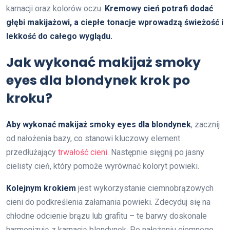
karnacji oraz kolorów oczu.
Kremowy cień potrafi dodać
głębi makijażowi, a ciepłe tonacje wprowadzą świeżość i
lekkość do całego wyglądu.
Jak wykonać makijaż smoky
eyes dla blondynek krok po
kroku?
Aby wykonać makijaż smoky eyes dla blondynek
, zacznij
od nałożenia bazy, co stanowi kluczowy element
przedłużający
trwałość cieni
. Następnie sięgnij po jasny
cielisty cień, który pomoże wyrównać koloryt powieki.
Kolejnym krokiem
jest wykorzystanie ciemnobrązowych
cieni do podkreślenia załamania powieki. Zdecyduj się na
chłodne odcienie brązu lub grafitu – te barwy doskonale
harmonizują z karnacją blondynek. Po nałożeniu ciemnego