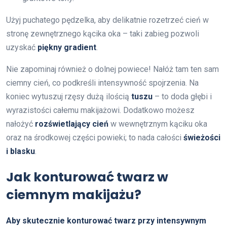
Użyj puchatego pędzelka, aby delikatnie rozetrzeć cień w
stronę zewnętrznego kącika oka – taki zabieg pozwoli
uzyskać
piękny gradient
.
Nie zapominaj również o dolnej powiece! Nałóż tam ten sam
ciemny cień, co podkreśli intensywność spojrzenia. Na
koniec wytuszuj rzęsy dużą ilością
tuszu
– to doda głębi i
wyrazistości całemu makijażowi. Dodatkowo możesz
nałożyć
rozświetlający cień
w wewnętrznym kąciku oka
oraz na środkowej części powieki; to nada całości
świeżości
i blasku
.
Jak konturować twarz w
ciemnym makijażu?
Aby skutecznie konturować twarz przy intensywnym