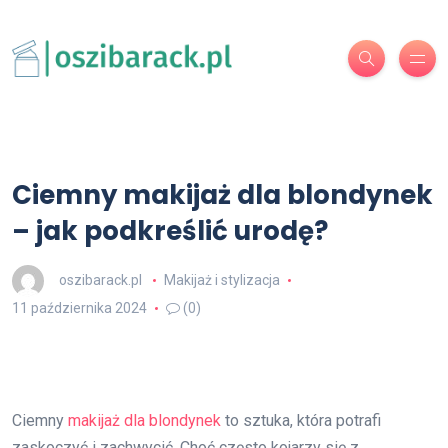
Ciemny makijaż dla blondynek
– jak podkreślić urodę?
oszibarack.pl
Makijaż i stylizacja
11 października 2024
(0)
Ciemny
makijaż dla blondynek
to sztuka, która potrafi
zaskoczyć i zachwycić. Choć często kojarzy się z