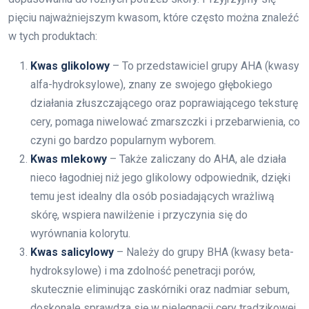
pięciu najważniejszym kwasom, które często można znaleźć
w tych produktach:
Kwas glikolowy
– To przedstawiciel grupy AHA (kwasy
alfa-hydroksylowe), znany ze swojego głębokiego
działania złuszczającego oraz poprawiającego teksturę
cery, pomaga niwelować zmarszczki i przebarwienia, co
czyni go bardzo popularnym wyborem.
Kwas mlekowy
– Także zaliczany do AHA, ale działa
nieco łagodniej niż jego glikolowy odpowiednik, dzięki
temu jest idealny dla osób posiadających wrażliwą
skórę, wspiera nawilżenie i przyczynia się do
wyrównania kolorytu.
Kwas salicylowy
– Należy do grupy BHA (kwasy beta-
hydroksylowe) i ma zdolność penetracji porów,
skutecznie eliminując zaskórniki oraz nadmiar sebum,
doskonale sprawdza się w pielęgnacji cery trądzikowej.