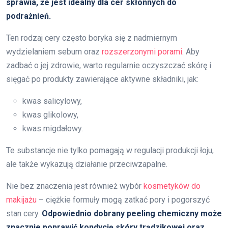
sprawia, że jest idealny dla cer skłonnych do
podrażnień.
Ten rodzaj cery często boryka się z nadmiernym
wydzielaniem sebum oraz
rozszerzonymi porami
. Aby
zadbać o jej zdrowie, warto regularnie oczyszczać skórę i
sięgać po produkty zawierające aktywne składniki, jak:
kwas salicylowy,
kwas glikolowy,
kwas migdałowy.
Te substancje nie tylko pomagają w regulacji produkcji łoju,
ale także wykazują działanie przeciwzapalne.
Nie bez znaczenia jest również wybór
kosmetyków do
makijażu
– ciężkie formuły mogą zatkać pory i pogorszyć
stan cery.
Odpowiednio dobrany peeling chemiczny może
znacznie poprawić kondycję skóry trądzikowej oraz