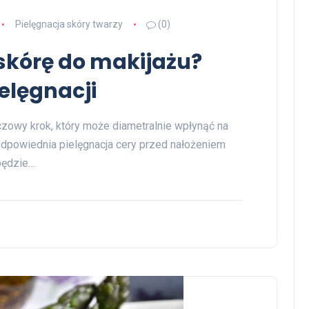
Pielęgnacja skóry twarzy
(0)
skórę do makijażu?
elęgnacji
czowy krok, który może diametralnie wpłynąć na
 odpowiednia pielęgnacja cery przed nałożeniem
będzie…