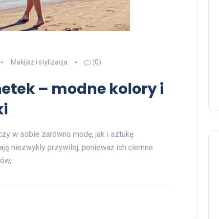
Makijaż i stylizacja
(0)
netek – modne kolory i
i
łączy w sobie zarówno modę, jak i sztukę
mają niezwykły przywilej, ponieważ ich ciemne
rów,…