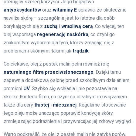
oferujący szereg korzyści. Jego bogactwo
antyoksydantów
oraz
witaminy E
sprawia, że skutecznie
nawilża skórę – szczególnie jest to istotne dla osób
borykających się z
suchą
i
wrażliwą cerą
. Co więcej, ten
olej wspomaga
regenerację naskórka
, co czyni go
znakomitym wyborem dla tych, którzy zmagają się z
problemami skórnymi, takimi jak
trądzik
.
Co ciekawe, olej z pestek malin pełni również rolę
naturalnego filtra przeciwsłonecznego
. Dzięki temu
zapewnia dodatkową osłonę przed szkodliwym działaniem
promieni
UV
. Szybko się wchłania i nie pozostawia na
skórze tłustego filmu, co czyni go idealnym rozwiązaniem
także dla cery
tłustej
i
mieszanej
. Regularne stosowanie
tego oleju może znacząco poprawić kondycję skóry,
zmniejszając podrażnienia i przywracając jej zdrowy wygląd.
Warto podkreślić, że olej z pestek malin nie zatyka porów;