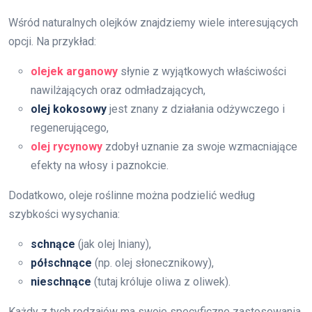
Wśród naturalnych olejków znajdziemy wiele interesujących
opcji. Na przykład:
olejek arganowy
słynie z wyjątkowych właściwości
nawilżających oraz odmładzających,
olej kokosowy
jest znany z działania odżywczego i
regenerującego,
olej rycynowy
zdobył uznanie za swoje wzmacniające
efekty na włosy i paznokcie.
Dodatkowo, oleje roślinne można podzielić według
szybkości wysychania:
schnące
(jak olej lniany),
półschnące
(np. olej słonecznikowy),
nieschnące
(tutaj króluje oliwa z oliwek).
Każdy z tych rodzajów ma swoje specyficzne zastosowania