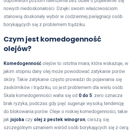
odpowiedni poziom nawilżenia bez obaw o pojawienie się
nowych niedoskonałości. Dzięki swoim właściwościom
stanowią doskonały wybór w codziennej pielęgnacji osób
borykających się z problemem trądziku.
Czym jest komedogenność
olejów?
Komedogenność
olejów to istotna miara, która wskazuje, w
jakim stopniu dany olej może powodować zatykanie porów
skóry. Takie zatykanie często prowadzi do pojawiania się
zaskórników i trądziku, co jest problemem dla wielu osób.
Skala komedogenności waha się od
0 do 5
: zero oznacza
brak ryzyka, podczas gdy pięć sugeruje wysoką tendencję
do blokowania porów. Oleje o niskiej komedogenności, takie
jak
jojoba
czy
olej z pestek winogron
, cieszą się
szczególnym uznaniem wśród osób borykających się z cerą