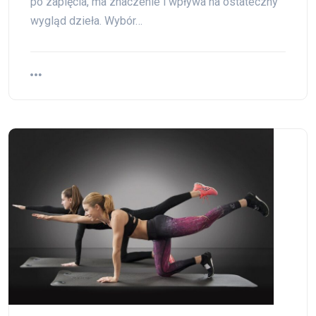
po zapięcia, ma znaczenie i wpływa na ostateczny
wygląd dzieła. Wybór…