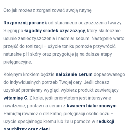
Oto jak możesz zorganizować swoją rutynę.
Rozpocznij poranek
od starannego oczyszczenia twarzy.
Sięgnij po
łagodny środek czyszczący
, który skutecznie
usunie zanieczyszczenia i nadmiar sebum. Następnie warto
przejść do tonizacji – użycie toniku pomoże przywrócić
naturalne pH skóry oraz przygotuje ją na dalsze etapy
pielęgnacyjne.
Kolejnym krokiem będzie
nałożenie serum
dopasowanego
do indywidualnych potrzeb Twojej cery. Jeśli chcesz
uzyskać promienny wygląd, wybierz produkt zawierający
witaminę C
. Z kolei, jeśli priorytetem jest intensywne
nawilżenie, postaw na serum z
kwasem hialuronowym
.
Pamiętaj również o delikatnej pielęgnacji okolic oczu –
użycie specjalnego kremu lub żelu pomoże w
redukcji
opuchlizny oraz cieni
.