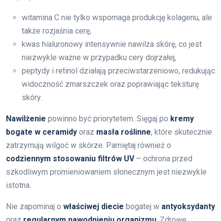
witamina C nie tylko wspomaga produkcję kolagenu, ale
także rozjaśnia cerę,
kwas hialuronowy intensywnie nawilża skórę, co jest
niezwykle ważne w przypadku cery dojrzałej,
peptydy i retinol działają przeciwstarzeniowo, redukując
widoczność zmarszczek oraz poprawiając teksturę
skóry.
Nawilżenie
powinno być priorytetem. Sięgaj po
kremy
bogate w ceramidy
oraz
masła roślinne
, które skutecznie
zatrzymują wilgoć w skórze. Pamiętaj również o
codziennym stosowaniu filtrów UV
– ochrona przed
szkodliwym promieniowaniem słonecznym jest niezwykle
istotna.
Nie zapominaj o
właściwej diecie
bogatej w
antyoksydanty
oraz
regularnym nawodnieniu organizmu
. Zdrowe