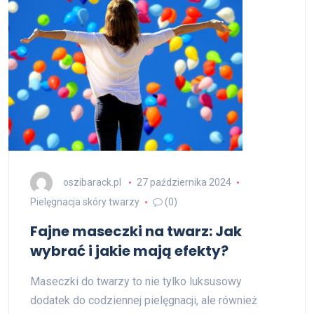
oszibarack.pl
27 października 2024
Pielęgnacja skóry twarzy
(0)
Fajne maseczki na twarz: Jak
wybrać i jakie mają efekty?
Maseczki do twarzy to nie tylko luksusowy
dodatek do codziennej pielęgnacji, ale również